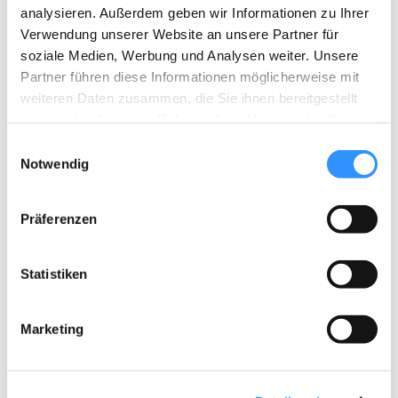
Events with a follow-up grant of 1,800 euros.
analysieren. Außerdem geben wir Informationen zu Ihrer
Verwendung unserer Website an unsere Partner für
https://www.hiphop4hope.com/
soziale Medien, Werbung und Analysen weiter. Unsere
Partner führen diese Informationen möglicherweise mit
weiteren Daten zusammen, die Sie ihnen bereitgestellt
haben oder die sie im Rahmen Ihrer Nutzung der Dienste
gesammelt haben.
E
Projects
Notwendig
i
n
w
Präferenzen
i
l
Psychosocial support
l
Statistiken
i
Procurement of firewood
g
Marketing
u
n
g