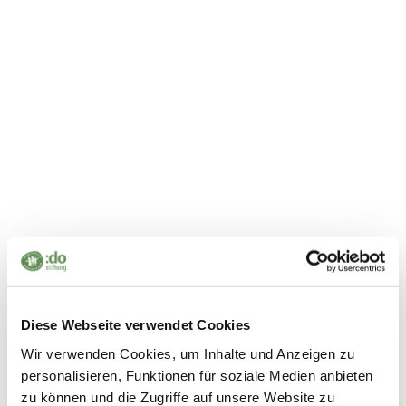
personal development. Through the projects, the children
gain more self-confidence and learn to express
themselves. They also find a way to stay away from drugs
and violence. This is important for young people growing
up in a social and political drama. Hip hop culture is also
a kind of therapeutic tool and, in addition to all the
countless positive side effects it has on young people, it
is also a sporting activity.
Every month, the HipHop4Hope Athens team, consisting
of local dancers, organizes activities such as
performance nights, movie nights, hang outs, battle
barbecues in the park and workshops to create a positive
environment and strengthen the Athenian dance
Diese Webseite verwendet Cookies
community.
Wir verwenden Cookies, um Inhalte und Anzeigen zu
personalisieren, Funktionen für soziale Medien anbieten
The :do Foundation is supporting the Monthly Community
zu können und die Zugriffe auf unsere Website zu