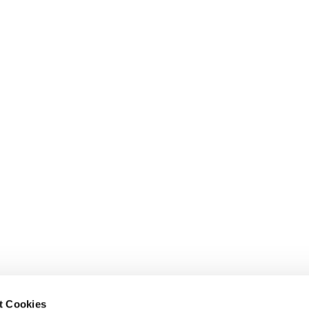
Donation account
S
Da
Stiftung :do
BIC: GENO DE M1 GLS
Da
IBAN: DE14 4306 0967 2026 2745 00
GLS Gemeinschaftsbank eG
t Cookies
Im