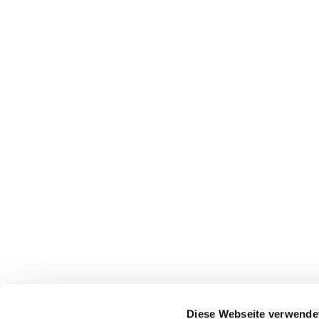
MigraNet Thuringia
Our foundation
Stiftung :do
Bookkoppel 7
22926 Ahrensburg
Diese Webseite verwende