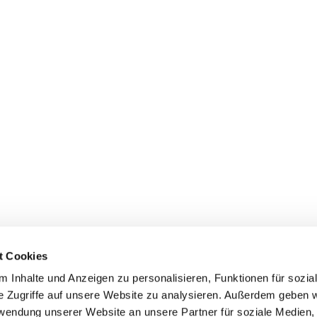
Donation account
S
Da
Stiftung :do
BIC: GENO DE M1 GLS
Da
IBAN: DE14 4306 0967 2026 2745 00
GLS Gemeinschaftsbank eG
t Cookies
Im
 Inhalte und Anzeigen zu personalisieren, Funktionen für sozia
Co
e Zugriffe auf unsere Website zu analysieren. Außerdem geben w
rwendung unserer Website an unsere Partner für soziale Medien