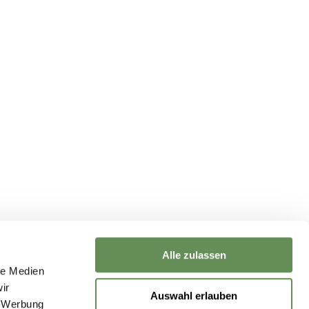
Zeugen der Flucht Dresden
ervice
ta protection (social media)
ta protection
print
Alle zulassen
le Medien
ntact us
ir
Auswahl erlauben
, Werbung