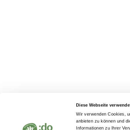
We in the Brunnenviertel (WIB)
Our foundation
Stiftung :do
Bookkoppel 7
22926 Ahrensburg
Diese Webseite verwende
info@stiftung-do.org
Wir verwenden Cookies, um
anbieten zu können und di
Informationen zu Ihrer Ve