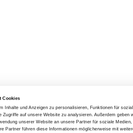
Donation account
S
Da
Stiftung :do
BIC: GENO DE M1 GLS
Da
IBAN: DE14 4306 0967 2026 2745 00
GLS Gemeinschaftsbank eG
t Cookies
Im
 Inhalte und Anzeigen zu personalisieren, Funktionen für sozia
C
e Zugriffe auf unsere Website zu analysieren. Außerdem geben w
rwendung unserer Website an unsere Partner für soziale Medien
re Partner führen diese Informationen möglicherweise mit weite