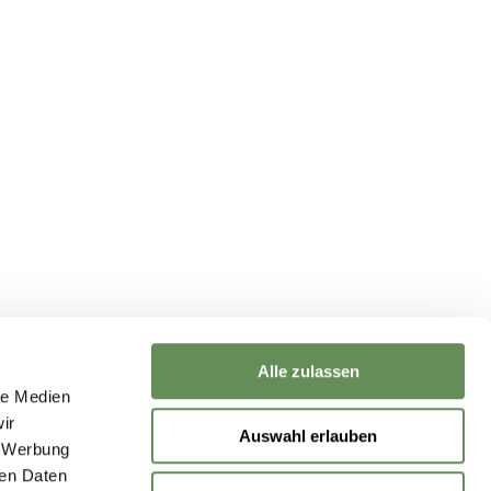
ervice
ta protection (social media)
ta protection
print
Alle zulassen
le Medien
ontact us
ir
Auswahl erlauben
, Werbung
ren Daten