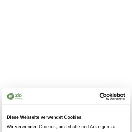
Skip
TOP MENU
to
content
Post
A sign for democracy
navigation
Leave a Reply
Diese Webseite verwendet Cookies
Wir verwenden Cookies, um Inhalte und Anzeigen zu
You must be
logged in
to post a comment.