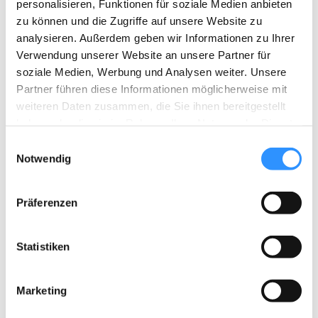
personalisieren, Funktionen für soziale Medien anbieten
zu können und die Zugriffe auf unsere Website zu
analysieren. Außerdem geben wir Informationen zu Ihrer
Verwendung unserer Website an unsere Partner für
soziale Medien, Werbung und Analysen weiter. Unsere
Partner führen diese Informationen möglicherweise mit
weiteren Daten zusammen, die Sie ihnen bereitgestellt
Our foundation
haben oder die sie im Rahmen Ihrer Nutzung der Dienste
gesammelt haben.
E
Stiftung :do
Notwendig
i
Bookkoppel 7
n
22926 Ahrensburg
w
Präferenzen
i
info@stiftung-do.org
l
l
Statistiken
Donation account
i
g
Marketing
u
Stiftung :do
n