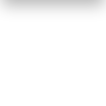
Data protection (social media)
Data protection
Imprint
Contact us
English
Deutsch
(
German
)