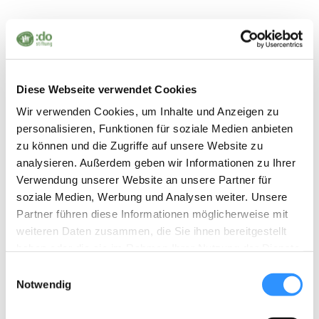
Post
Diese Webseite verwendet Cookies
A sign for democracy
navigation
Wir verwenden Cookies, um Inhalte und Anzeigen zu
personalisieren, Funktionen für soziale Medien anbieten
zu können und die Zugriffe auf unsere Website zu
analysieren. Außerdem geben wir Informationen zu Ihrer
Leave a Reply
Verwendung unserer Website an unsere Partner für
soziale Medien, Werbung und Analysen weiter. Unsere
You must be
logged in
to post a comment.
Partner führen diese Informationen möglicherweise mit
weiteren Daten zusammen, die Sie ihnen bereitgestellt
haben oder die sie im Rahmen Ihrer Nutzung der Dienste
gesammelt haben.
E
Notwendig
i
n