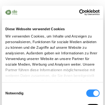
AUSSENGRENZEN
Zimmer In Athen
Okt. 11, 2023
Jan
Diese Webseite verwendet Cookies
Lean on us arbeitet an der Seite von internationalen
Wir verwenden Cookies, um Inhalte und Anzeigen zu
Hilfsorganisationen, wie Leave no one behind, STELP, SINIPARXI,
personalisieren, Funktionen für soziale Medien anbieten
Eudaimonia, Wir packen ́s an etc. und konzentriert sich auf die
zu können und die Zugriffe auf unsere Website zu
individuelle Begleitung und Beratung von Einzelschicksalen, wie z.B.
analysieren. Außerdem geben wir Informationen zu Ihrer
unbegleitete Minderjährige, alleinreisende Mütter/Väter mit Kindern
Verwendung unserer Website an unsere Partner für
und erkrankte Menschen.
soziale Medien, Werbung und Analysen weiter. Unsere
Partner führen diese Informationen möglicherweise mit
weiteren Daten zusammen, die Sie ihnen bereitgestellt
haben oder die sie im Rahmen Ihrer Nutzung der Dienste
gesammelt haben.
E
AUSSENGRENZEN
Notwendig
i
Solidarität Mit Medininkai
n