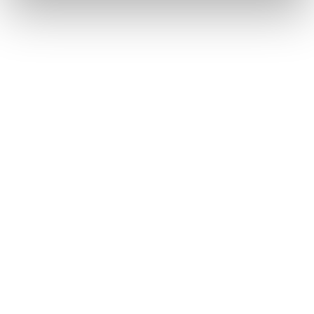
Unsere Stiftung
Stiftung :do
Bookkoppel 7
22926 Ahrensburg
info@stiftung-do.org
Spendenkonto
Stiftung :do
BIC: GENO DE M1 GLS
IBAN: DE14 4306 0967 2026 2745 00
GLS Gemeinschaftsbank eG