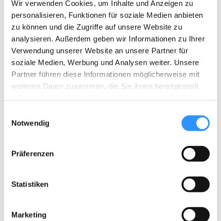
Wir verwenden Cookies, um Inhalte und Anzeigen zu
Religion, Status, sexuelle Orientierung etc. hinweg
personalisieren, Funktionen für soziale Medien anbieten
aufeinander beziehen und gemeinsam etwas bewegen
zu können und die Zugriffe auf unsere Website zu
können. Unsere Wurzeln liegen in der Selbstorganisation
analysieren. Außerdem geben wir Informationen zu Ihrer
von Flüchtlingsfrauen. So sind zentrale Bestandteile
Verwendung unserer Website an unsere Partner für
unseres Handelns, alle Forderungen, Strategien und
soziale Medien, Werbung und Analysen weiter. Unsere
Aktivitäten gemeinsam von und mit Flüchtlingsfrauen zu
Partner führen diese Informationen möglicherweise mit
entwickeln.
weiteren Daten zusammen, die Sie ihnen bereitgestellt
haben oder die sie im Rahmen Ihrer Nutzung der Dienste
www.women-in-exile.net
gesammelt haben.
E
Notwendig
i
n
w
Ost-Deutschland
,
Unkategorisiert
Präferenzen
i
l
l
Statistiken
i
Spike Dresden
g
Marketing
u