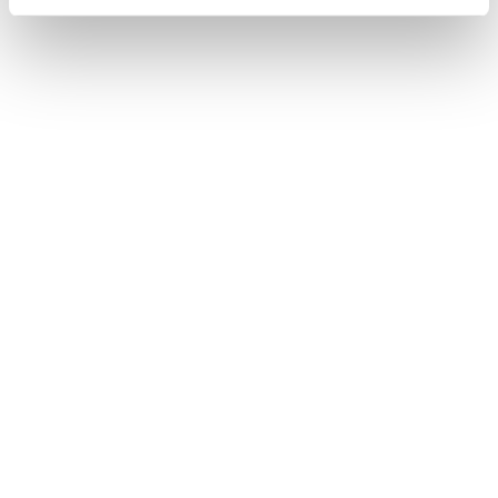
Unsere Stiftung
Stiftung :do
Bookkoppel 7
22926 Ahrensburg
info@stiftung-do.org
Spendenkonto
Stiftung :do
BIC: GENO DE M1 GLS
IBAN: DE14 4306 0967 2026 2745 00